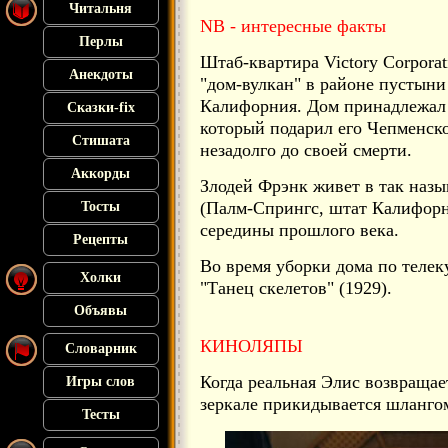
Читальня
NB - интересные факты
Перлы
Штаб-квартира Victory Corpora
Анекдоты
"дом-вулкан" в районе пустын
Калифорния. Дом принадлежал
Сказки-fix
который подарил его Чепменско
Стишата
незадолго до своей смерти.
Аккорды
Злодей Фрэнк живет в так наз
(Палм-Спрингс, штат Калифорн
Тосты
середины прошлого века.
Рецепты
Во время уборки дома по теле
Холки
"Танец скелетов" (1929).
Объявы
КИНОЛЯПЫ
Словарник
Когда реальная Элис возвращае
Игры слов
зеркале прикидывается шланго
Тесты