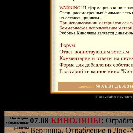
WARNING!
Информация о киноляпах 
Среди рассмотренных фильмов есть 
но остаюсь циником.
При использовании материалов ссылка
Коммерческое использование материа
Рубрика Киноляпы является динамиче
Форум
Ответ воинствующим эстетам
Комментарии и ответы на письм
Форма для добавления собстве
Глоссарий терминов кино "Кин
Киноляп:
N#
А
Б
В
Г
Д
Е
Ж
З
И
Информация в этом блоке
Последние
07.08
КИНОЛЯПЫ
: Ограби
обновленные
разделы
Вершина. Ограбление в Лос-
сайта: