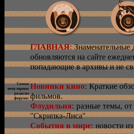
ГЛАВНАЯ
: Знаменательные 
обновляются на сайте ежеднев
попадающие в архивы и не св
Самые
Новинки кино
: Краткие об
популярные
разделы
фильмов.
форума:
Флудильня
: разные темы, о
"Скрипка-Лиса"
События в мире
: новости и