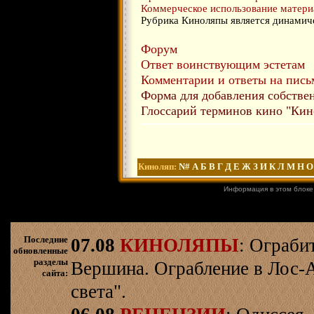
Коммерческое использование материа
Рубрика Киноляпы является динамич
Форум
Ответ воинствующим эстетам
Комментарии и ответы на письм
Форма для добавления собств
Глоссарий терминов кино "Кин
Киноляп:
N#
А
Б
В
Г
Д
Е
Ж
З
И
К
Л
М
Н
О
Информация в этом блоке
Последние
07.08
КИНОЛЯПЫ
: Ограби
обновленные
разделы
Вершина. Ограбление в Лос-
сайта:
света".