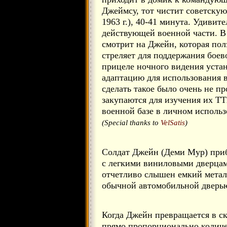
Джеймсу, тот чистит советску
1963 г.), 40-41 минута. Удивит
действующей военной части. В
смотрит на Джейн, которая пол
стреляет для поддержания боев
прицеле ночного видения устано
адаптацию для использования в
сделать такое было очень не п
закупаются для изучения их ТТХ
военной базе в личном исполь
(Special thanks to
VelSatis
)
Солдат Джейн (Деми Мур) приб
с легкими виниловыми дверцами
отчетливо слышен емкий метал
обычной автомобильной дверь
Когда Джейн превращается в ск
прямо пропорционально количе