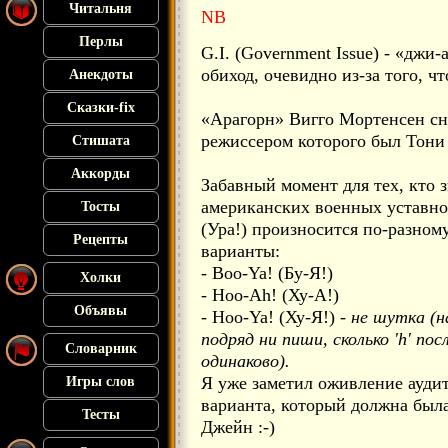
Читальня
NB
Перлы
G.I. (Government Issue) - «джи
обиход, очевидно из-за того, ч
Анекдоты
Сказки-fix
«Арагорн» Вигго Мортенсен сн
режиссером которого был Тони 
Стишата
Аккорды
Забавный момент для тех, кто 
американских военных уставно
Тосты
(Ура!) произносится по-разном
Рецепты
варианты:
- Boo-Ya! (Бу-Я!)
Холки
- Hoo-Ah! (Ху-А!)
Объявы
- Hoo-Ya! (Ху-Я!)
- не шутка (н
подряд ни пиши, сколько 'h' по
Словарник
одинаково).
Я уже заметил оживление ауди
Игры слов
варианта, который должна был
Тесты
Джейн :-)