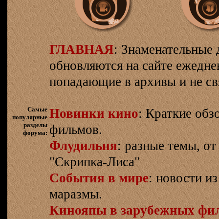
ГЛАВНАЯ
: Знаменательные 
обновляются на сайте ежеднев
попадающие в архивы и не св
Самые
Новинки кино
: Краткие об
популярные
разделы
фильмов.
форума:
Флудильня
: разные темы, о
"Скрипка-Лиса"
События в мире
: новости и
маразмы.
Кинояпы в зарубежных фи