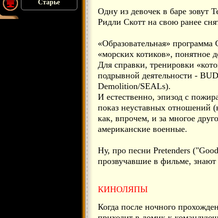
Старье
Одну из девочек в баре зовут Т
Ридли Скотт на свою ранее сня
«Образовательная» программа 
«морских котиков», понятное д
Для справки, тренировки «кото
подрывной деятельности - BUD/
Demolition/SEALs).
И естественно, эпизод с пожир
показ неуставных отношений (н
как, впрочем, и за многое дру
американские военные.
Ну, про песни Pretenders ("Goo
прозвучавшие в фильме, знают 
КИНОЛЯПЫ
Когда после ночного прохожде
приходит в домик к командую