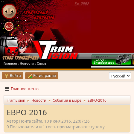
Главная
:
Новости
:
Связь
Войти
Регистрация
Главное меню
Tramvision
Новости
События в мире
ЕВРО-2016
►
►
►
ЕВРО-2016
Автор Почта сайта, 10 июня 2016, 22:07:26
0 Пользователи и 1 гость просматривают эту тему.