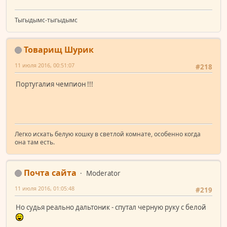
Тыгыдымс-тыгыдымс
Товарищ Шурик
11 июля 2016, 00:51:07
#218
Португалия чемпион !!!
Легко искать белую кошку в светлой комнате, особенно когда
она там есть.
Почта сайта
Moderator
11 июля 2016, 01:05:48
#219
Но судья реально дальтоник - спутал черную руку с белой