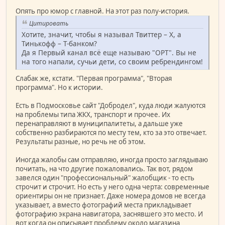
Опять про юмор с главной. На этот раз полу-история.
Цитировать
Хотите, значит, чтобы я называл Твиттер – X, а
Тинькофф – Т-банком?
Да я Первый канал всё еще называю "ОРТ". Вы не
на того напали, сучьи дети, со своим ребрендингом!
Слабак же, кстати. "Первая программа", "Вторая
программа". Но к истории.
Есть в Подмосковье сайт "Добродел", куда люди жалуются
на проблемы типа ЖКХ, транспорт и прочее. Их
перенаправляют в муниципалитеты, а дальше уже
собственно разбираются по месту тем, кто за это отвечает.
Результаты разные, но речь не об этом.
Иногда жалобы сам отправляю, иногда просто заглядываю
почитать, на что другие пожаловались. Так вот, рядом
завелся один "профессиональный" жалобщик - то есть
строчит и строчит. Но есть у него одна черта: современные
ориентиры он не признает. Даже номера домов не всегда
указывает, а вместо фотографий места прикладывает
фотографию экрана навигатора, заснявшего это место. И
вот когда он описывает проблему около магазина