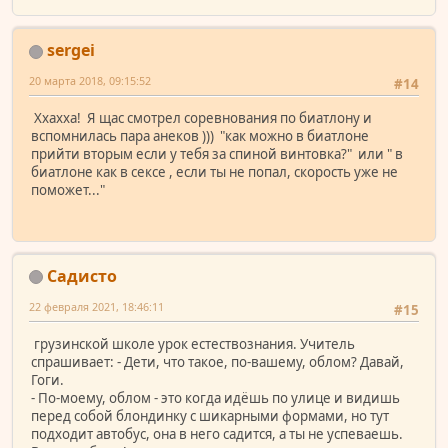
sergei
20 марта 2018, 09:15:52
#14
Ххахха! Я щас смотрел соревнования по биатлону и
вспомнилась пара анеков ))) "как можно в биатлоне
прийти вторым если у тебя за спиной винтовка?" или " в
биатлоне как в сексе , если ты не попал, скорость уже не
поможет..."
Садисто
22 февраля 2021, 18:46:11
#15
грузинской школе урок естествознания. Учитель
спрашивает: - Дети, что такое, по-вашему, облом? Давай,
Гоги.
- По-моему, облом - это когда идёшь по улице и видишь
перед собой блондинку с шикарными формами, но тут
подходит автобус, она в него садится, а ты не успеваешь.