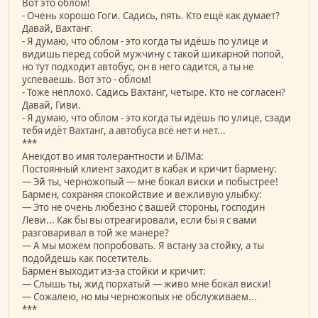
Вот это облом!
- Очень хорошо Гоги. Садись, пять. Кто ещё как думает?
Давай, Вахтанг.
- Я думаю, что облом - это когда ты идёшь по улице и
видишь перед собой мужчину с такой шикарной попой,
но тут подходит автобус, он в него садится, а ты не
успеваешь. Вот это - облом!
- Тоже неплохо. Садись Вахтанг, четыре. Кто не согласен?
Давай, Гиви.
- Я думаю, что облом - это когда ты идёшь по улице, сзади
тебя идёт Вахтанг, а автобуса всё нет и нет...
***
Анекдот во имя толерантности и БЛМа:
Постоянный клиент заходит в кабак и кричит бармену:
— Эй ты, черножопый — мне бокал виски и побыстрее!
Бармен, сохраняя спокойствие и вежливую улыбку:
— Это не очень любезно с вашей стороны, господин
Леви... Как бы вы отреагировали, если бы я с вами
разговаривал в той же манере?
— А мы можем попробовать. Я встану за стойку, а ты
подойдешь как посетитель.
Бармен выходит из-за стойки и кричит:
— Слышь ты, жид порхатый — живо мне бокал виски!
— Сожалею, но мы черножопых не обслуживаем...
***