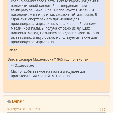
красно-оранжевого цвета, богато каротиноидами и
пальмитиновой кислотой; затвердевает при
температуре ниже 30° С. Используется местным
населением в пищу и как смазочный материал. В
странах-импортёрах его применяют для
производства маргарина, мыла и свечей. Из семян
масличной пальмы получают одно из лучших
пищевых масел, называемое ядропальмовым; оно
имеет запах и вкус ореха; используется также для
производства маргарина.
Так-то.
Зато в словаре Михельсона (1865 год) только так:
Цитировать
Масло, добываемое из пальм и идущее для
приготовления свечей, мыла и пр.
Dendr
02 августа 2024, 09:44:00
#17