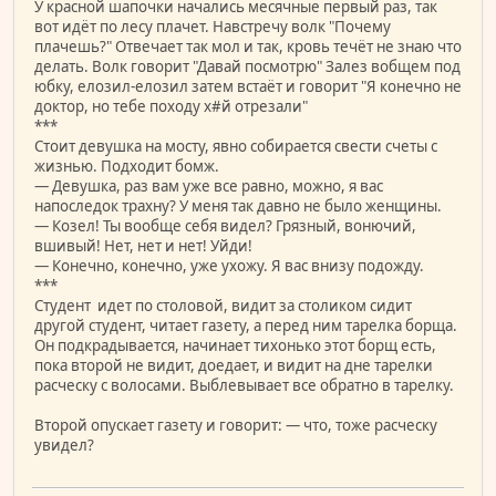
У красной шапочки начались месячные первый раз, так
вот идёт по лесу плачет. Навстречу волк "Почему
плачешь?" Отвечает так мол и так, кровь течёт не знаю что
делать. Волк говорит "Давай посмотрю" Залез вобщем под
юбку, елозил-елозил затем встаёт и говорит "Я конечно не
доктор, но тебе походу х#й отрезали"
***
Стоит девушка на мосту, явно собирается свести счеты с
жизнью. Подходит бомж.
— Девушка, раз вам уже все равно, можно, я вас
напоследок трахну? У меня так давно не было женщины.
— Козел! Ты вообще себя видел? Грязный, вонючий,
вшивый! Нет, нет и нет! Уйди!
— Конечно, конечно, уже ухожу. Я вас внизу подожду.
***
Студент идет по столовой, видит за столиком сидит
другой студент, читает газету, а перед ним тарелка борща.
Он подкрадывается, начинает тихонько этот борщ есть,
пока второй не видит, доедает, и видит на дне тарелки
расческу с волосами. Выблевывает все обратно в тарелку.
Второй опускает газету и говорит: — что, тоже расческу
увидел?