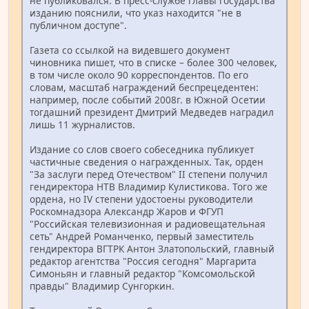
не публиковался. В пресс-службе главы государства
изданию пояснили, что указ находится "не в
публичном доступе".
Газета со ссылкой на видевшего документ
чиновника пишет, что в списке – более 300 человек,
в том числе около 90 корреспондентов. По его
словам, масштаб награждений беспрецедентен:
например, после событий 2008г. в Южной Осетии
тогдашний президент Дмитрий Медведев наградил
лишь 11 журналистов.
Издание со слов своего собеседника публикует
частичные сведения о награжденных. Так, орден
"За заслуги перед Отечеством" II степени получил
гендиректора НТВ Владимир Кулистикова. Того же
ордена, но IV степени удостоены руководители
Роскомнадзора Александр Жаров и ФГУП
"Российская телевизионная и радиовещательная
сеть" Андрей Романченко, первый заместитель
гендиректора ВГТРК Антон Златопольский, главный
редактор агентства "Россия сегодня" Маргарита
Симоньян и главный редактор "Комсомольской
правды" Владимир Сунгоркин.