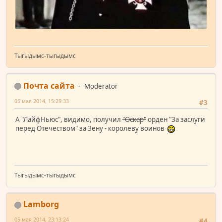
Тыгыдымс-тыгыдымс
Почта сайта
Moderator
05 мая 2014, 15:29:33
#3
А "ЛайфНьюс", видимо, получил
"Оскар"
орден "За заслуги
перед Отечеством" за Зену - королеву воинов
Тыгыдымс-тыгыдымс
Lamborg
05 мая 2014, 23:13:24
#4