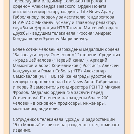
Телеведущий Владимир Соловьев награжден
орденом Александра Невского. Орден Почета
достался гендиректору холдинга Life News Араму
Габрелянову, первому заместителю гендиректора
ИТАР-ТАСС Михаилу Гусману и главному редактору
службы информации НТВ Татьяне Митковой, орден
Дружбы - ведущим телеканала "Россия" Андрею
Кондрашову и Эрнесту Мацкявичусу.
Более сотни человек награждены медалями ордена
"За заслуги перед Отечеством" I степени. Среди них
- Ирада Зейналова ("Первый канал"), Аркадий
Мамонтов и Борис Корчевников ("Россия"), Алексей
Кондулуков и Роман Соболь (НТВ), Александр
Самохвалов (РЕН ТВ). Той же награды удостоены
гендиректор телеканала Life News Ашот Габрелянов
и первый заместитель гендиректора РЕН ТВ Михаил
Фролов. Медалью ордена "За заслуги перед
Отечеством" II степени награждены более 200
человек - в основном продюсеры, инженеры,
монтажеры, водители.
Сотрудников телеканала "Дождь" и радиостанции
"Эхо Москвы" в списке награжденных нет, отмечает
издание.