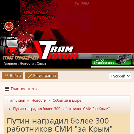
Главная
:
Новости
:
Связь
Войти
Регистрация
Главное меню
Tramvision
Новости
События в мире
►
►
Путин наградил более 300 работников СМИ "за Крым"
►
Путин наградил более 300
работников СМИ "за Крым"