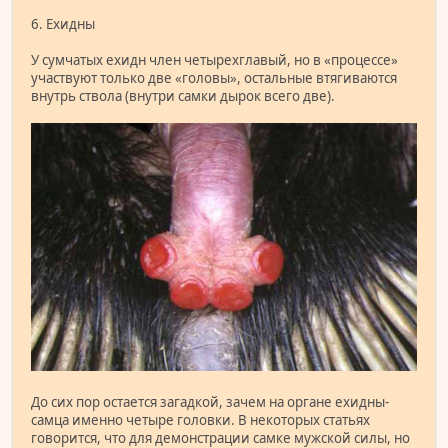
6. Ехидны
У сумчатых ехидн член четырехглавый, но в «процессе»
участвуют только две «головы», остальные втягиваются
внутрь ствола (внутри самки дырок всего две).
До сих пор остается загадкой, зачем на органе ехидны-
самца именно четыре головки. В некоторых статьях
говорится, что для демонстрации самке мужской силы, но