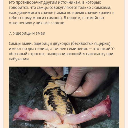
это противоречит другим источникам, в которых
говорится, что самцы совокупляются только с самками,
находящимися в спячке (самка во время спячки хранит в
себе сперму многих самцов). В общем, в семейных
отношениях у них всё сложно.
7. Ящерицы и змеи
Самцы змей, ящериц и двуходок (бесхвостых ящериц)
имеют по два пениса, а точнее гемипенис — это такой Y-
образный отросток, выворачивающийся наизнанку при
набухании.