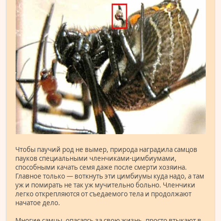
Чтобы паучий род не вымер, природа наградила самцов
пауков специальными членчиками-цимбиумами,
способными качать семя даже после смерти хозяина.
Главное только — воткнуть эти цимбиумы куда надо, а там
уж и помирать не так уж мучительно больно. Членчики
легко открепляются от съедаемого тела и продолжают
начатое дело.
Многие самцы, опасаясь за свою жизнь, просто втыкают в