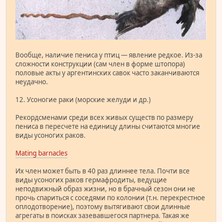
Вообще, наличие пениса у птиц — явление редкое. Из-за
сложности конструкции (сам член в форме штопора)
половые акты у аргентинских савок часто заканчиваются
неудачно.
12. Усоногие раки (морские желуди и др.)
Рекордсменами среди всех живых существ по размеру
пениса в пересчете на единицу длины считаются многие
виды усоногих раков.
Mating barnacles
Их член может быть в 40 раз длиннее тела. Почти все
виды усоногих раков гермафродиты, ведущие
неподвижный образ жизни, но в брачный сезон они не
прочь спариться с соседями по колонии (т.н. перекрестное
оплодотворение), поэтому вытягивают свои длинные
агрегаты в поисках зазевавшегося партнера. Такая же