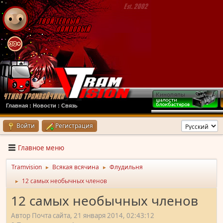
Главная
:
Новости
:
Связь
Войти
Регистрация
Главное меню
Tramvision
Всякая всячина
Флудильня
►
►
12 самых необычных членов
►
12 самых необычных членов
Автор Почта сайта, 21 января 2014, 02:43:12