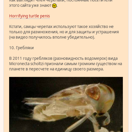
Как выглядит член черепахи, постоянные посетители
этого сайта уже знают
.
Horrifying turtle penis
Кстати, самцы черепах используют такое хозяйство не
только для размножения, но и для защиты и устрашения
(на видео получилось вполне убедительно).
10. Гребляки
В 2011 году гребляков (разновидность водомерок) вида
Micronecta scholtzi признали самым громким существом на
планете в пересчете на единицу своего размера.