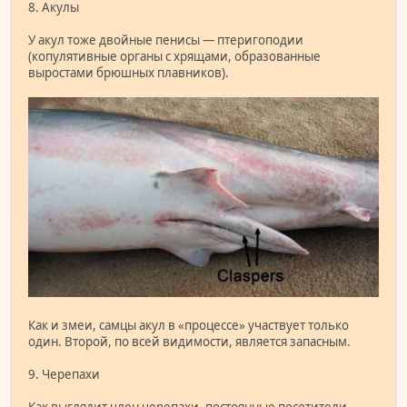
8. Акулы
У акул тоже двойные пенисы — птеригоподии
(копулятивные органы с хрящами, образованные
выростами брюшных плавников).
Как и змеи, самцы акул в «процессе» участвует только
один. Второй, по всей видимости, является запасным.
9. Черепахи