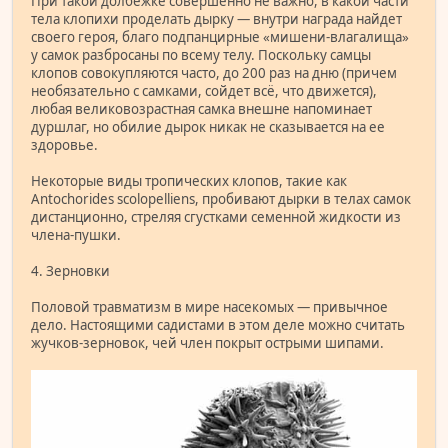
При такой долбежке совершенно не важно, в какой части
тела клопихи проделать дырку — внутри награда найдет
своего героя, благо подпанцирные «мишени-влагалища»
у самок разбросаны по всему телу. Поскольку самцы
клопов совокупляются часто, до 200 раз на дню (причем
необязательно с самками, сойдет всё, что движется),
любая великовозрастная самка внешне напоминает
дуршлаг, но обилие дырок никак не сказывается на ее
здоровье.
Некоторые виды тропических клопов, такие как
Antochorides scolopelliens, пробивают дырки в телах самок
дистанционно, стреляя сгустками семенной жидкости из
члена-пушки.
4. Зерновки
Половой травматизм в мире насекомых — привычное
дело. Настоящими садистами в этом деле можно считать
жучков-зерновок, чей член покрыт острыми шипами.