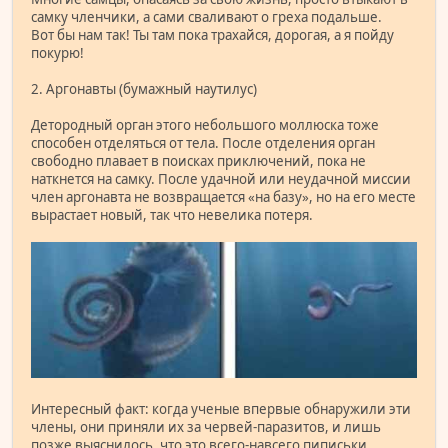
самку членчики, а сами сваливают о греха подальше.
Вот бы нам так! Ты там пока трахайся, дорогая, а я пойду
покурю!
2. Аргонавты (бумажный наутилус)
Детородный орган этого небольшого моллюска тоже
способен отделяться от тела. После отделения орган
свободно плавает в поисках приключений, пока не
наткнется на самку. После удачной или неудачной миссии
член аргонавта не возвращается «на базу», но на его месте
вырастает новый, так что невелика потеря.
Интересный факт: когда ученые впервые обнаружили эти
члены, они приняли их за червей-паразитов, и лишь
позже выяснилось, что это всего-навсего пиписьки.