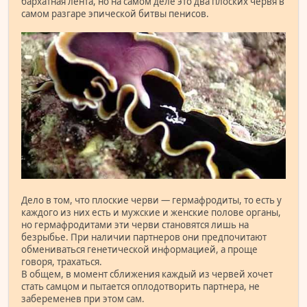
бархатная лента, но на самом деле это два плоских червя в
самом разгаре эпической битвы пенисов.
Дело в том, что плоские черви — гермафродиты, то есть у
каждого из них есть и мужские и женские полове органы,
но гермафродитами эти черви становятся лишь на
безрыбье. При наличии партнеров они предпочитают
обмениваться генетической информацией, а проще
говоря, трахаться.
В общем, в момент сближения каждый из червей хочет
стать самцом и пытается оплодотворить партнера, не
забеременев при этом сам.