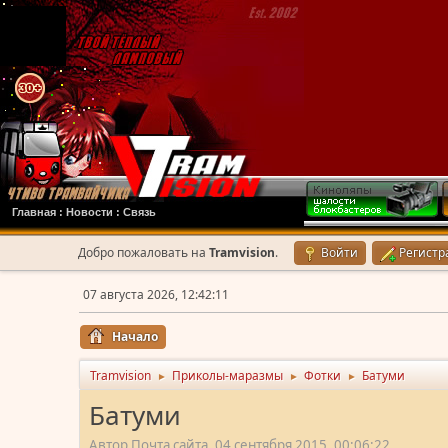
Главная
:
Новости
:
Связь
Добро пожаловать на
Tramvision
.
Войти
Регистр
07 августа 2026, 12:42:11
Начало
Tramvision
Приколы-маразмы
Фотки
Батуми
►
►
►
Батуми
Автор Почта сайта, 04 сентября 2015, 00:06:22