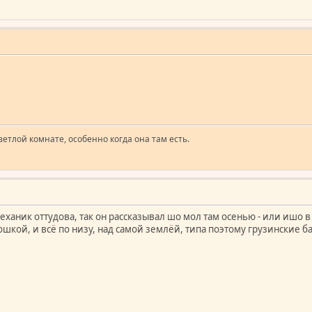
ветлой комнате, особенно когда она там есть.
еханик оттудова, так он рассказывал шо мол там осенью - или ишо в 
ошкой, и всё по низу, над самой землёй, типа поэтому грузинские б