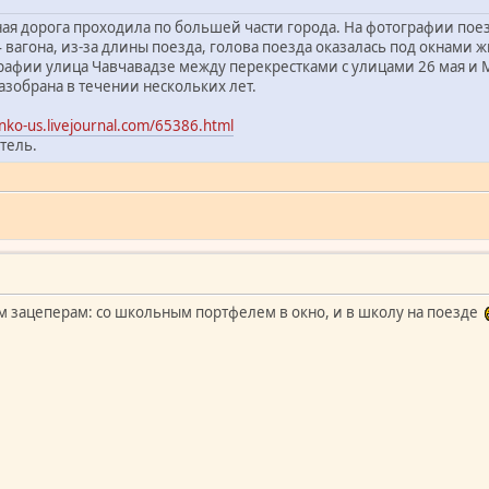
ая дорога проходила по большей части города. На фотографии поез
4 вагона, из-за длины поезда, голова поезда оказалась под окнам
ографии улица Чавчавадзе между перекрестками с улицами 26 мая и
азобрана в течении нескольких лет.
nko-us.livejournal.com/65386.html
тель.
м зацеперам: со школьным портфелем в окно, и в школу на поезде