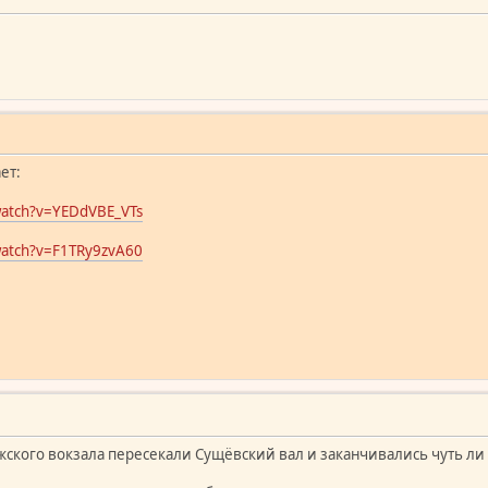
ет:
watch?v=YEDdVBE_VTs
watch?v=F1TRy9zvA60
ского вокзала пересекали Сущёвский вал и заканчивались чуть ли 