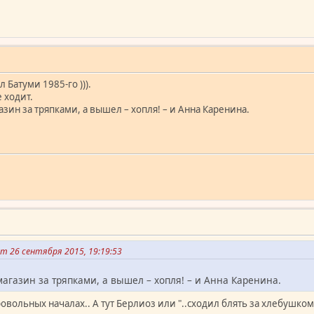
 Батуми 1985-го ))).
е ходит.
зин за тряпками, а вышел – хопля! – и Анна Каренина.
 26 сентября 2015, 19:19:53
агазин за тряпками, а вышел – хопля! – и Анна Каренина.
овольных началах.. А тут Берлиоз или "..сходил блять за хлебушком (