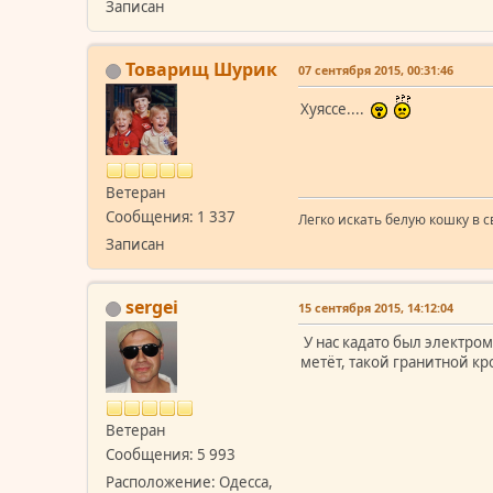
Записан
Товарищ Шурик
07 сентября 2015, 00:31:46
Xуяссе....
Ветеран
Сообщения: 1 337
Легко искать белую кошку в с
Записан
sergei
15 сентября 2015, 14:12:04
У нас кадато был электром
метёт, такой гранитной кр
Ветеран
Сообщения: 5 993
Расположение: Одесса,