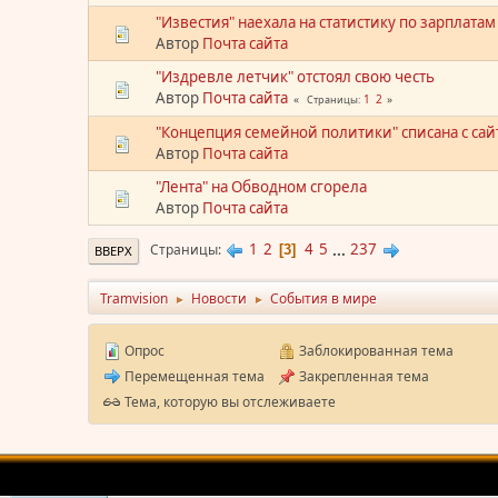
"Известия" наехала на статистику по зарплатам
Автор
Почта сайта
"Издревле летчик" отстоял свою честь
Автор
Почта сайта
1
2
Страницы
"Концепция семейной политики" списана с сай
Автор
Почта сайта
"Лента" на Обводном сгорела
Автор
Почта сайта
1
2
4
5
...
237
Страницы
3
ВВЕРХ
Tramvision
Новости
События в мире
►
►
Опрос
Заблокированная тема
Перемещенная тема
Закрепленная тема
Тема, которую вы отслеживаете