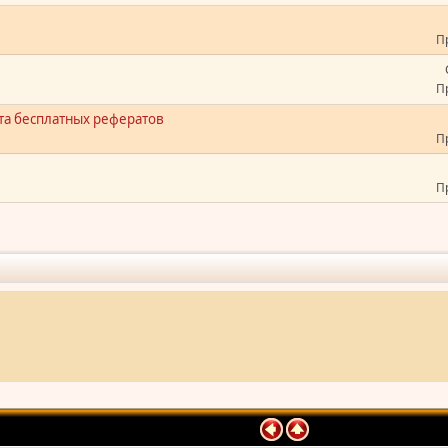
П
П
та бесплатных рефератов
П
П