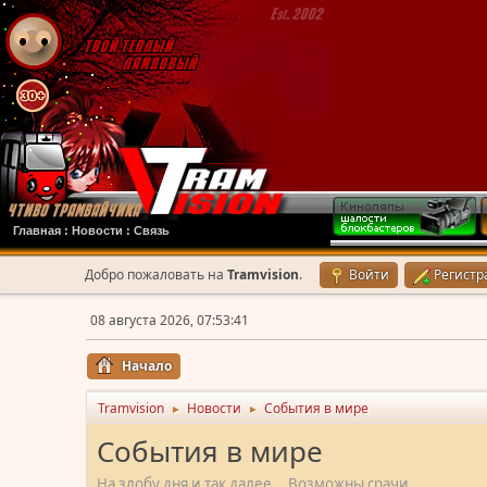
Главная
:
Новости
:
Связь
Добро пожаловать на
Tramvision
.
Войти
Регистр
08 августа 2026, 07:53:41
Начало
Tramvision
Новости
События в мире
►
►
События в мире
На злобу дня и так далее... Возможны срачи.