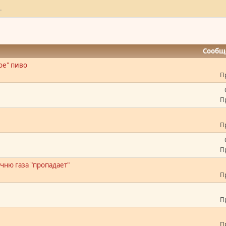
.
Сообщ
ое" пиво
П
П
П
П
чню газа "пропадает"
П
П
П