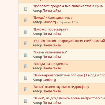
"Добролет" продал 4 тыс. авиабилетов в Крым
Автор
Почта сайта
"Дождь" и блокадная тема
Автор
Lamborg
1
2
Страницы
"Донбасс" провоцирует...
Автор
Почта сайта
"Единая Россия" возродила ногинский трамва
Автор
Почта сайта
"Жизнь налаживается"
Автор
Почта сайта
"Звезда" зазвизделась
Автор
Почта сайта
"Зенит-Арена" стоит уже больше $1 млрд и п
Автор
Lamborg
"Зенит" вывел спутник в гидросферу
Автор
Почта сайта
"Зенит", не дождавшись арены на Крестовском
Автор
Почта сайта