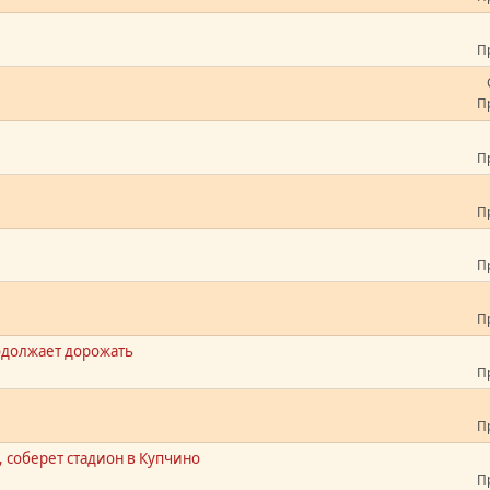
П
П
П
й
П
П
П
родолжает дорожать
П
П
, соберет стадион в Купчино
П