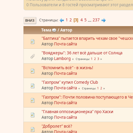
0 Пользователи и 8 гостей просматривают этот раздел
1
2
4
5
...
237
Страницы
3
ВНИЗ
Тема
/
Автор
"Балтика" пытается впарить чехам свое "чешск
Автор
Почта сайта
"Вояджеры": 36 лет всё дальше от Солнца
Автор
Lamborg
1
2
3
Страницы
"Вспомнить всё" - в жизнь!
Автор
Почта сайта
"Газпром" купил Comedy Club
Автор
Почта сайта
1
2
Страницы
"Газпром": Почти половина поступающего в Че
Автор
Почта сайта
"Главная оппозиционерка" про Хаски
Автор
Почта сайта
"Добролет" всё?
Автор
Почта сайта