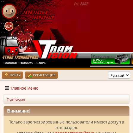
Главная
:
Новости
:
Связь
Войти
Регистрация
Главное меню
Tramvision
Внимание!
Только зарегистрированные пользователи имеют доступ в
этот раздел.