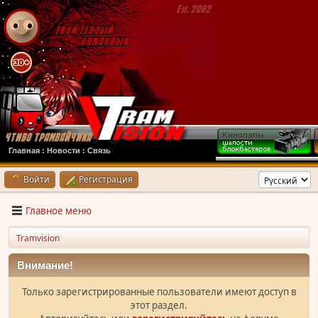
Главная
:
Новости
:
Связь
Войти
Регистрация
Главное меню
Tramvision
Внимание!
Только зарегистрированные пользователи имеют доступ в
этот раздел.